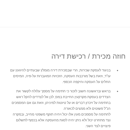
חוזה מכירת / רכישת דירה
בניגוד לעסקת שכירות, הרי שבמכירת דירה מומלץ שבעתיים להיוועץ עם
עו"ד, וזאת בשל מורכבות העסקה, הזכויות המועברות על-פיה, המיסים
החלים על העסקה והיקפה הכספי.
בראש ובראשונה חשוב לזכור כי חתימה על מסמך עלולה לקשור את
הצדדים בעסקת מקרקעין החייבת במס; לכן אל לצדדים להקל ראש
בחתימה על זיכרון דברים או על טיוטות למיניהן, וזאת גם אם המסמכים
הנ"ל פשוטים ולא ממצים לכאורה.
לחתימה על מסמכים מעין אלו יכול ויהיה תוקף משפטי מחייב, ובמקרה
וצד מתחרט יכול ולא ניתן יהיה לסגת מהעסקה אלא בכפוף לתשלום
פיצויים לצד השני.