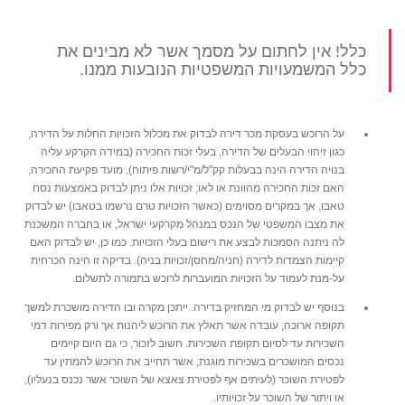
כלל! אין לחתום על מסמך אשר לא מבינים את
כלל המשמעויות המשפטיות הנובעות ממנו.
על הרוכש בעסקת מכר דירה לבדוק את מכלול הזכויות החלות על הדירה,
כגון זיהוי הבעלים של הדירה, בעלי זכות החכירה (במידה הקרקע עליה
בנויה הדירה הינה בבעלות קק"ל/מ"י/רשות פיתוח), מועד פקיעת החכירה,
האם זכות החכירה מהוונת או לאו; זכויות אלו ניתן לבדוק באמצעות נסח
טאבו, אך במקרים מסוימים (כאשר הזכויות טרם נרשמו בטאבו) יש לבדוק
את מצבו המשפטי של הנכס במנהל מקרקעי ישראל, או בחברה המשכנת
לה ניתנה הסמכות לבצע את רישום בעלי הזכויות. כמו כן, יש לבדוק האם
קיימות הצמדות לדירה (חניה/מחסן/זכויות בניה). בדיקה זו הינה הכרחית
על-מנת לעמוד על הזכויות המועברות לרוכש בתמורה לתשלום.
בנוסף יש לבדוק מי המחזיק בדירה. ייתכן מקרה ובו הדירה מושכרת למשך
תקופה ארוכה, עובדה אשר תאלץ את הרוכש ליהנות אך ורק מפירות דמי
השכירות עד לסיום תקופת השכירות. חשוב לזכור, כי גם היום קיימים
נכסים המושכרים בשכירות מוגנת, אשר תחייב את הרוכש להמתין עד
לפטירת השוכר (לעיתים אף לפטירת צאצא של השוכר אשר נכנס בנעליו),
או ויתור של השוכר על זכויותיו.