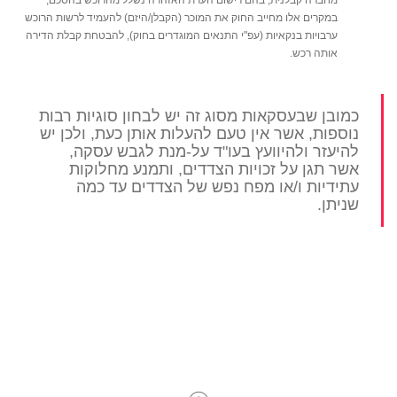
מחברה קבלנית, בהם רישום הערת האזהרה נשלל מהרוכש בהסכם;
במקרים אלו מחייב החוק את המוכר (הקבלן/היזם) להעמיד לרשות הרוכש
ערבויות בנקאיות (עפ"י התנאים המוגדרים בחוק), להבטחת קבלת הדירה
אותה רכש.
כמובן שבעסקאות מסוג זה יש לבחון סוגיות רבות
נוספות, אשר אין טעם להעלות אותן כעת, ולכן יש
להיעזר ולהיוועץ בעו"ד על-מנת לגבש עסקה,
אשר תגן על זכויות הצדדים, ותמנע מחלוקות
עתידיות ו/או מפח נפש של הצדדים עד כמה
שניתן.