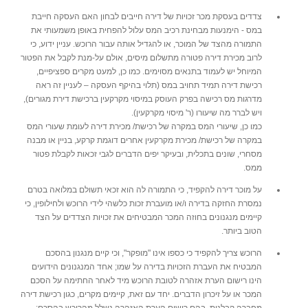
צדדים בעסקת מכר זכויות של דירה חייבים לבחון האם העסקה חייבת
במס - הימנעות מבחינת רכיב המס עלול להפחית באופן משמעותי את
התמורה מהצד של המוכר, או להגדיל אותה עבור הרוכש. עניין ידוע, כי
לרוב מכירת דירה פטורה מתשלום מיסים, אולם על-מנת לקבל את הפטור
המיוחל יש לעמוד בתנאים מסוימים. כמו כן, למעט מקרים ספציפיים,
רכישת דירה תמיד תחויב במס (תלוי בהיקף העסקה – לעניין זה ראה
מדרגות מס רכישה בפרק העוסק במיסוי מקרקעין ברכישת דירת מגורים),
ויש לברר מה שיעורו (ר' מיסוי מקרקעין).
כמו כן, שיעורי המס במקרה של רכישת/ מכירת דירה לעומת שעורי המס
במקרה של רכישת/ מכירת מקרקעין אחרים דוגמת קרקע, בניין או מבנה
מסחרי, שונים בתכלית, ובעיקר יפים הדברים לגבי זכאות לקבלת פטור
ממס.
על מוכר דירה להקפיד, כי התמורה לה הוא זכאי תשולם במלואה בטרם
נמסרת החזקה בדירה ו/או מועברת זכות כלשהי לידי הרוכש ולחילופין, כי
קיימים מנגנונים בחוזה המכר המבטיחים את זכויות הצדדים על הצד
הטוב ביותר.
הרוכש צריך להקפיד כי כספו אינו "מופקר", וכי קיים מנגנון בהסכם
המבטיח את העברת הזכויות בדירה על שמו; אחד המנגנונים הידועים
הינו רישום הערת אזהרה לטובת הרוכש מיד לאחר החתימה על הסכם
המכר או על זיכרון הדברים. יחד עם זאת, קיימים מקרים, כגון רכישת דירה