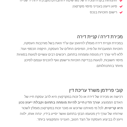
התמחות בקניה ומכירה של מגרשים/דירות/בתים מקבלן ודירות יד שנייה
סיוע וייעוץ בענייני מיסוי מקרקעין
רישום הזכויות בנכס
מכירת דירה / קניית דירה
במכירת וקניית דירה מומלץ להיוועץ עם עו"ד וזאת בשל מורכבות העסקה,
הזכויות המועברות על-פיה, המיסים החלים על העסקה, היקפה הכספי ועוד.
ללא ליווי עורך דין מנוסה ומומחה בתחום, רוכשים רבים עשויים לטעות בסוגיות
מיסוי חשובות, לטעות בבדיקת הזכויות ורישומן ואף להכניס עצמם לסיכון
מיותר בהתנהלותם.
קובי פרידמן משרד עריכת דין
רכישה או מכירה של דירה או כל זכות במקרקעין היא לרוב עסקת חייו של
האדם הממוצע.
עורך הדין חייב להיות מומחה בתחום וקבלת ייעוץ נכון
היא קריטית.
לכל מי מאיתנו שרוכש או מוכר זכות במקרקעין מומלץ לשכור
שירותיו של עורך-דין מטעמו הבקי בתחום ואשר יסייע בידיו, ינחה אותו, ילווה
וייעץ לו בביצוע העסקה על הצד הטוב, הענייני והמקצועי ביותר.